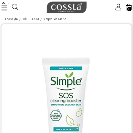
Menu
0
Anasayfa
CİLT BAKIM
Simple Sos Matlastırıcı Jel 25 Ml