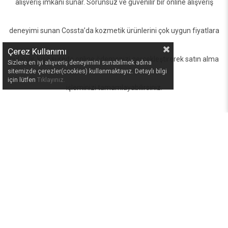
alışveriş imkânı sunar. Sorunsuz ve güvenilir bir online alışveriş
deneyimi sunan Cossta’da kozmetik ürünlerini çok uygun fiyatlara
Çerez Kullanımı
bulabilir, kısa sürede online ödemenizi gerçekleştirerek satın alma
Sizlere en iyi alışveriş deneyimini sunabilmek adına
sitemizde çerezler(cookies) kullanmaktayız. Detaylı bilgi
için lütfen
Tıklayınız.
işleminizi tamamlayabilirsiniz.
Mobil
Uygulamamız
Ücretsiz