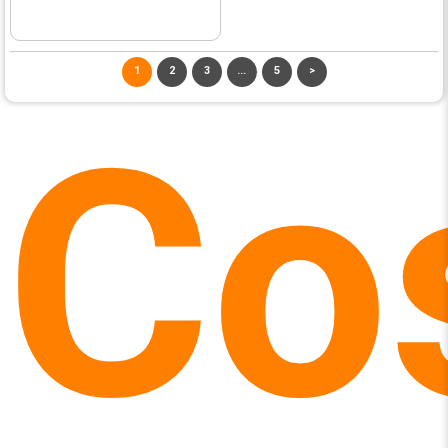
1
2
3
...
5
>
Co