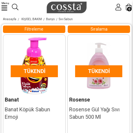
Menu
0
Anasayfa
KİŞİSEL BAKIM
Banyo
Sıvı Sabun
Filtreleme
Sıralama
TÜKENDI
TÜKENDI
Banat
Rosense
Banat Köpük Sabun
Rosense Gül Yağı Sıvı
Emoji
Sabun 500 Ml