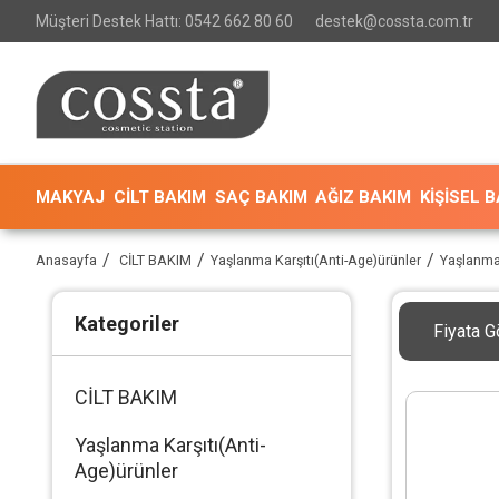
Müşteri Destek Hattı: 0542 662 80 60
destek@cossta.com.tr
MAKYAJ
CİLT BAKIM
SAÇ BAKIM
AĞIZ BAKIM
KİŞİSEL 
Anasayfa
CİLT BAKIM
Yaşlanma Karşıtı(Anti-Age)ürünler
Yaşlanma 
Kategoriler
Fiyata G
CİLT BAKIM
Yaşlanma Karşıtı(Anti-
Age)ürünler