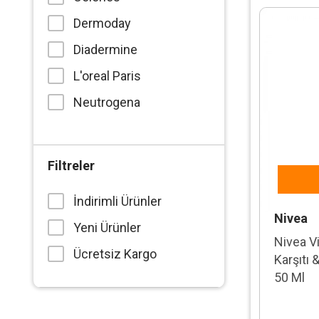
Dermoday
Diadermine
L'oreal Paris
Neutrogena
Nivea
Procsin
Filtreler
Rosense
İndirimli Ürünler
Sebamed
Nivea
Yeni Ürünler
The Fair
Nivea V
Ücretsiz Kargo
Karşıtı 
Ziaja
50 Ml