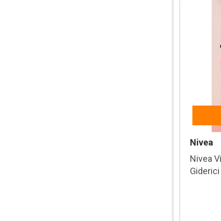
Nivea
Nivea V
Gideric