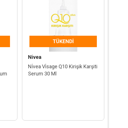
TÜKENDI
Nivea
Ni̇vea Vi̇sage Q10 Kirişik Karşiti
erum
Serum 30 Ml