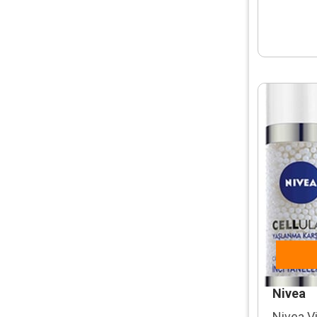
Nivea
Nivea V