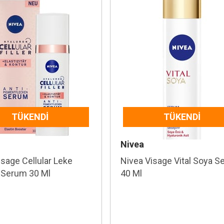
TÜKENDI
TÜKENDI
Nivea
isage Cellular Leke
Nivea Visage Vital Soya 
i Serum 30 Ml
40 Ml