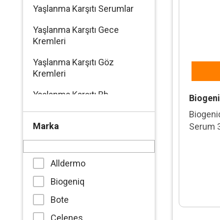
Yaşlanma Karşıtı Serumlar
Yaşlanma Karşıtı Gece
Kremleri
Yaşlanma Karşıtı Göz
Kremleri
Yaşlanma Karşıtı Bb
Biogen
Kremler
Biogeni
Marka
Serum 
Yaşlanma Karşıtı Gündüz
Kremler
Alldermo
Biogeniq
Bote
Celenes