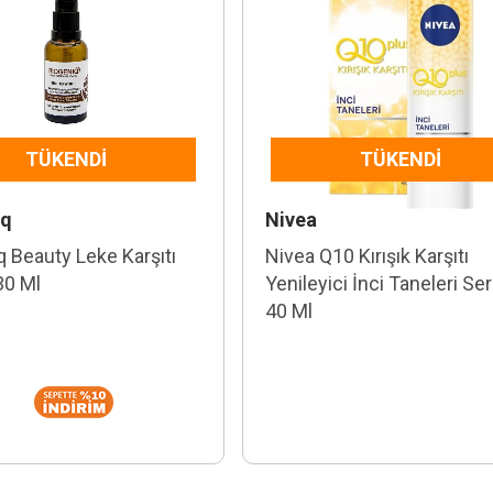
TÜKENDI
TÜKENDI
iq
Nivea
q Beauty Leke Karşıtı
Nivea Q10 Kırışık Karşıtı
30 Ml
Yenileyici İnci Taneleri S
40 Ml