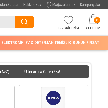
ulan Sorular
Hakkımızda
Mağazalarımız
Kampanyalar
0
FAVORİLERİM
SEPETIM
ELEKTRONİK
EV & DETERJAN TEMİZLİK
GÜNÜN FIRSATI
 (A>Z)
Ürün Adına Göre (Z<A)