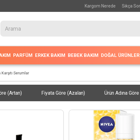
Kargom Nerede
Sıkça Sor
BAKIM
PARFÜM
ERKEK BAKIM
BEBEK BAKIM
DOĞAL ÜRÜNLER
Karşıtı Serumlar
öre (Artan)
Fiyata Göre (Azalan)
Ürün Adına Göre