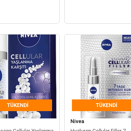
TÜKENDI
TÜKENDI
Nivea
isage Cellular Yaşlanma
Hyaluron Cellular Filler 7