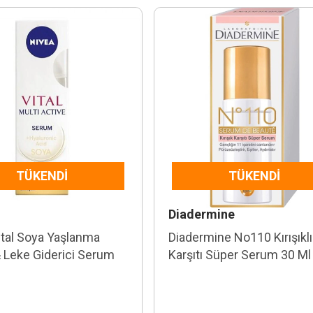
TÜKENDI
TÜKENDI
Diadermine
ital Soya Yaşlanma
Diadermine No110 Kırışıkl
& Leke Giderici Serum
Karşıtı Süper Serum 30 Ml