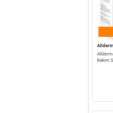
Allder
Allderm
Bakım 