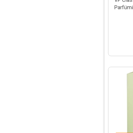
EauJeune
Parfüm
Emporio Armani
Enrıque Iglesıas
Equal
Escada
Extory
Exxe
FA
First Class
Francesco Smalto
Frederic Malle
Gabrini