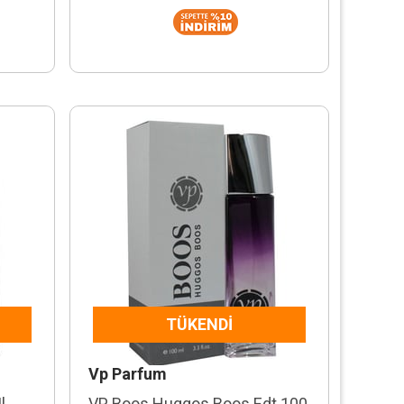
TÜKENDI
Vp Parfum
l
VP Boos Huggos Boos Edt 100