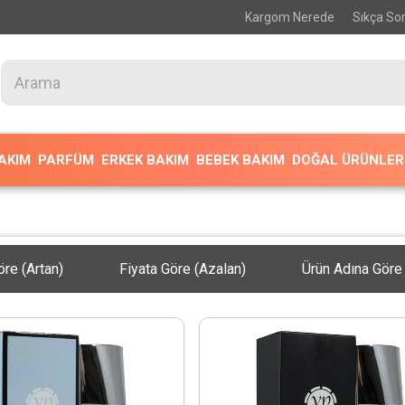
Kargom Nerede
Sıkça Sor
BAKIM
PARFÜM
ERKEK BAKIM
BEBEK BAKIM
DOĞAL ÜRÜNLER
öre (Artan)
Fiyata Göre (Azalan)
Ürün Adına Göre