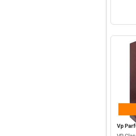
Cerruti
Christian Dior
Corvette
Cristiano Ronaldo
David Beckham
Davidoff
Diesel
Dior
Dirk
Dkny
Dolce & Gabbana
Vp Par
Dunlop
VP Clas