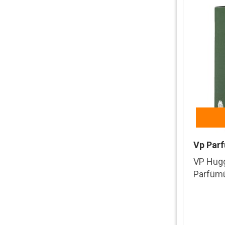
Nikos Sculpture
Nych
Oniro
Ostwint
Paco Rabanne
Paradisiac
Paris Flowers
Parlement
Vp Par
Pierre Cardin
VP Hugg
Pino
Parfüm
Privacy
Ralph Lauren