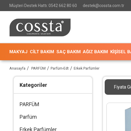
Müşteri Destek Hattı: 0542 662 80 60
destek@cossta.com.tr
MAKYAJ
CİLT BAKIM
SAÇ BAKIM
AĞIZ BAKIM
KİŞİSEL 
Anasayfa
PARFÜM
Parfüm-Edt
Erkek Parfümler
Kategoriler
Fiyata G
PARFÜM
Parfüm
Erkek Parfümler