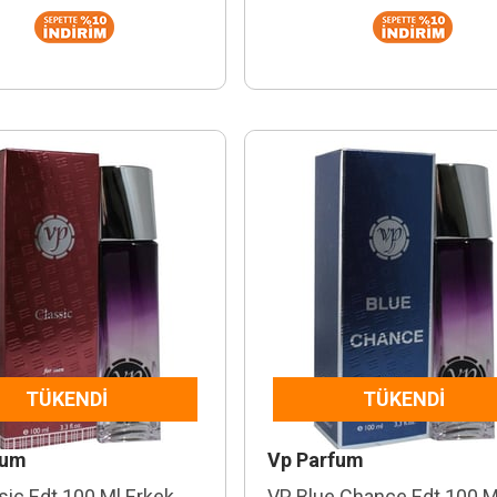
TÜKENDI
TÜKENDI
fum
Vp Parfum
sic Edt 100 Ml Erkek
VP Blue Chance Edt 100 M