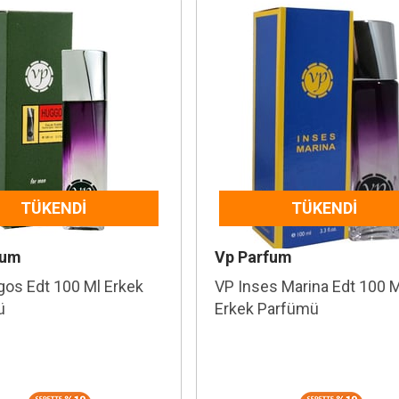
TÜKENDI
TÜKENDI
fum
Vp Parfum
os Edt 100 Ml Erkek
VP Inses Marina Edt 100 
ü
Erkek Parfümü