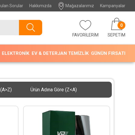
ulan Sorular
Hakkımızda
Mağazalarımız
Kampanyalar
0
FAVORİLERİM
SEPETIM
ELEKTRONİK
EV & DETERJAN TEMİZLİK
GÜNÜN FIRSATI
 (A>Z)
Ürün Adına Göre (Z<A)