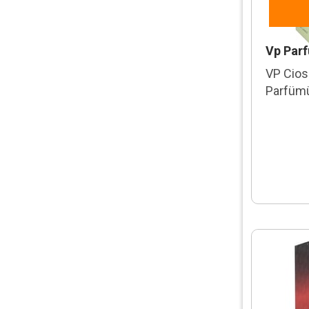
Georges Mezotti
Giorgio Armani
Vp Par
Giorgio Verdi
VP Cios
Givenchy
Parfüm
Gucci
Guess
Him
Hugo Boss
Iceberg Twice
Jagler
Jaguar
Jean Paul Gaultier