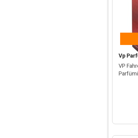
Jil Sander
Joop
Kenzo
Lacoste
Laura Biagiotti
Vp Par
Leaves
VP Fahr
Lespoire
Parfüm
Linn Young
Lolita Lempicka
Massi Moore
Michael Kors
Nike