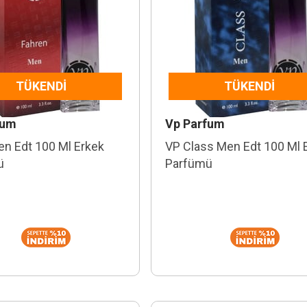
TÜKENDI
TÜKENDI
fum
Vp Parfum
en Edt 100 Ml Erkek
VP Class Men Edt 100 Ml 
ü
Parfümü