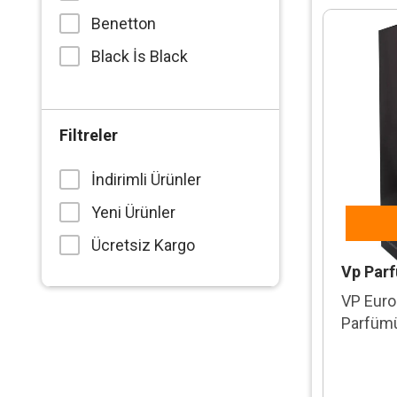
Benetton
Black İs Black
Blade
Britnet Spears
Filtreler
Brut
İndirimli Ürünler
Burberry
Yeni Ürünler
Bvlgari
Ücretsiz Kargo
Cacharel
Vp Par
Caldion
VP Euro
Calvin Klein
Parfüm
Caribbean
Carolina Herrera