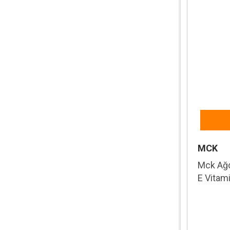
MCK
Mck Ağd
E Vitami