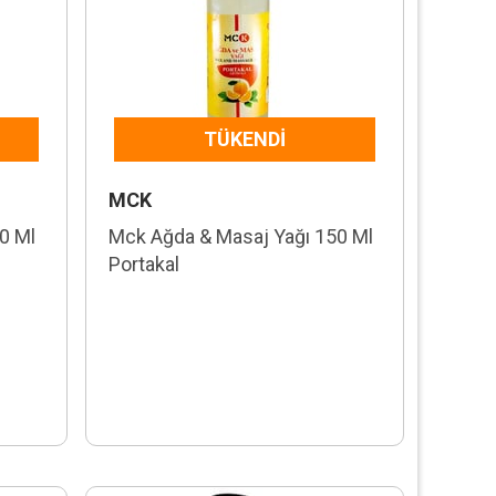
TÜKENDI
MCK
0 Ml
Mck Ağda & Masaj Yağı 150 Ml
Portakal