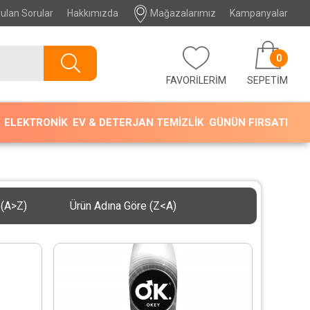
ulan Sorular
Hakkımızda
Mağazalarımız
Kampanyalar
0
FAVORİLERİM
SEPETIM
ELEKTRONİK
EV & DETERJAN TEMİZLİK
GÜNÜN FIRSATI
 (A>Z)
Ürün Adına Göre (Z<A)