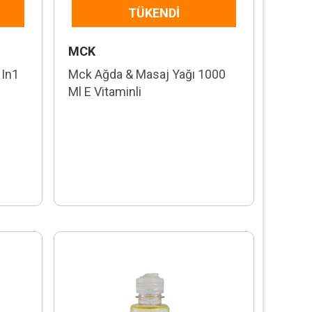
TÜKENDI
MCK
 In1
Mck Ağda & Masaj Yağı 1000
Ml E Vitaminli