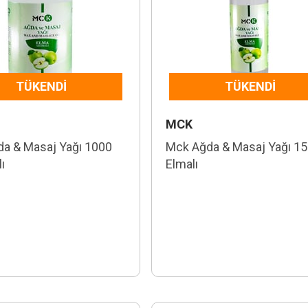
TÜKENDI
TÜKENDI
MCK
a & Masaj Yağı 1000
Mck Ağda & Masaj Yağı 15
ı
Elmalı