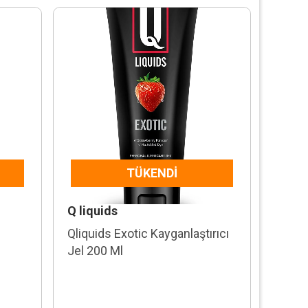
TÜKENDI
Q liquids
Qliquids Exotic Kayganlaştırıcı
Jel 200 Ml