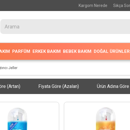
Kargom Nerede
Sıkça Sor
BAKIM
PARFÜM
ERKEK BAKIM
BEBEK BAKIM
DOĞAL ÜRÜNLER
rıcı Jeller
öre (Artan)
Fiyata Göre (Azalan)
Ürün Adına Göre