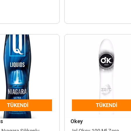
TÜKENDI
TÜKENDI
ds
Okey
 Nıagara Silikonlu
Jel Okey 100 Ml Zero