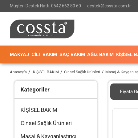
Müşteri Destek Hattı: 0542 662 80 60
destek@cossta.com.tr
MAKYAJ
CİLT BAKIM
SAÇ BAKIM
AĞIZ BAKIM
KİŞİSEL 
Anasayfa
KİŞİSEL BAKIM
Cinsel Sağlık Ürünleri
Masaj & Kayganlaştı
Kategoriler
Fiyata G
KİŞİSEL BAKIM
Cinsel Sağlık Ürünleri
Masaj & Kayganlaştırıcı