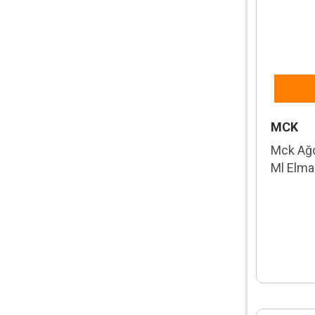
MCK
Mck Ağd
Ml Elmal