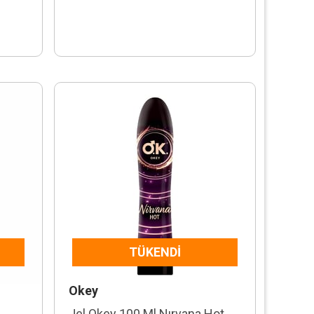
TÜKENDI
Okey
Jel Okey 100 Ml Nırvana Hot