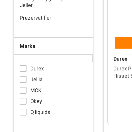
Jeller
Prezervatifler
Marka
Durex
Durex
Durex Pl
Hisset 
Jellia
MCK
Okey
Q liquids