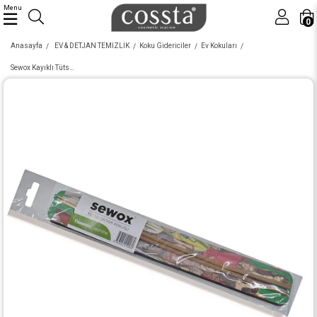
Menu
0
Anasayfa
EV & DETJAN TEMİZLİK
Koku Gidericiler
Ev Kokuları
Sewox Kayıklı Tütsü Ortam Kokusu Ahşap Çubuklu Yasemin