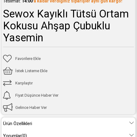
Teslimat:
14:00'
a kadar verdiğiniz siparişler aynı gün kargo!
Sewox Kayıklı Tütsü Ortam
Kokusu Ahşap Çubuklu
Yasemin
Favorilere Ekle
İstek Listeme Ekle
Karşılaştır
Fiyat Düşünce Haber Ver
Gelince Haber Ver
Ürün Özellikleri
Yorumlar
(0)