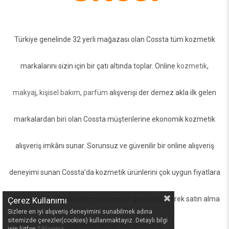
Türkiye genelinde 32 yerli mağazası olan Cossta tüm kozmetik
markalarını sizin için bir çatı altında toplar. Online
kozmetik
,
makyaj
,
kişisel bakım
,
parfüm
alışverişi der demez akla ilk gelen
markalardan biri olan Cossta müşterilerine ekonomik kozmetik
alışveriş imkânı sunar. Sorunsuz ve güvenilir bir online alışveriş
deneyimi sunan Cossta’da kozmetik ürünlerini çok uygun fiyatlara
bulabilir, kısa sürede online ödemenizi gerçekleştirerek satın alma
Çerez Kullanımı
Sizlere en iyi alışveriş deneyimini sunabilmek adına
sitemizde çerezler(cookies) kullanmaktayız. Detaylı bilgi
işleminizi tamamlayabilirsiniz.