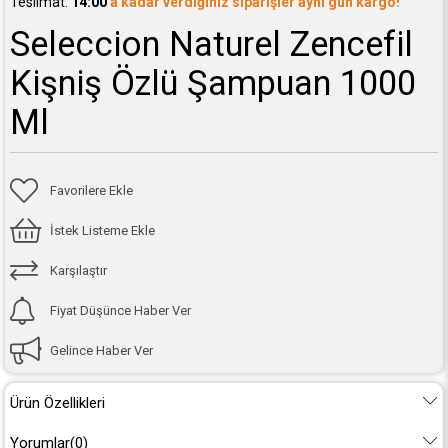
Teslimat:
14:00'
a kadar verdiğiniz siparişler aynı gün kargo!
Seleccion Naturel Zencefil
Kişniş Özlü Şampuan 1000
Ml
Favorilere Ekle
İstek Listeme Ekle
Karşılaştır
Fiyat Düşünce Haber Ver
Gelince Haber Ver
Ürün Özellikleri
Yorumlar
(0)