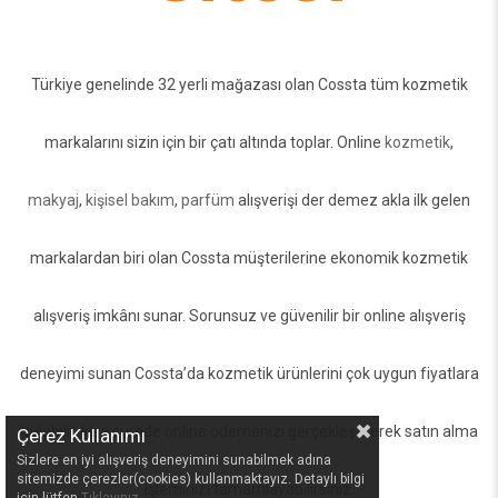
Türkiye genelinde 32 yerli mağazası olan Cossta tüm kozmetik
markalarını sizin için bir çatı altında toplar. Online
kozmetik
,
makyaj
,
kişisel bakım
,
parfüm
alışverişi der demez akla ilk gelen
markalardan biri olan Cossta müşterilerine ekonomik kozmetik
alışveriş imkânı sunar. Sorunsuz ve güvenilir bir online alışveriş
deneyimi sunan Cossta’da kozmetik ürünlerini çok uygun fiyatlara
bulabilir, kısa sürede online ödemenizi gerçekleştirerek satın alma
Çerez Kullanımı
Sizlere en iyi alışveriş deneyimini sunabilmek adına
sitemizde çerezler(cookies) kullanmaktayız. Detaylı bilgi
işleminizi tamamlayabilirsiniz.