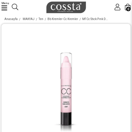
Menu
0
Anasayfa
MAKYAJ
Ten
Bb Kremler-Cc Kremler
Mf Cc Stıck Pınk Dark Spots Lıght Skın