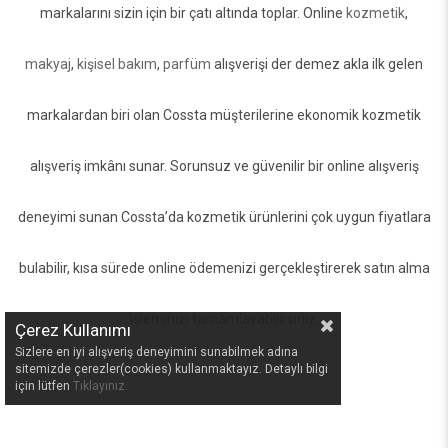
markalarını sizin için bir çatı altında toplar. Online
kozmetik
,
makyaj
,
kişisel bakım
,
parfüm
alışverişi der demez akla ilk gelen
markalardan biri olan Cossta müşterilerine ekonomik kozmetik
alışveriş imkânı sunar. Sorunsuz ve güvenilir bir online alışveriş
deneyimi sunan Cossta’da kozmetik ürünlerini çok uygun fiyatlara
bulabilir, kısa sürede online ödemenizi gerçekleştirerek satın alma
işleminizi tamamlayabilirsiniz.
Çerez Kullanımı
Sizlere en iyi alışveriş deneyimini sunabilmek adına
sitemizde çerezler(cookies) kullanmaktayız. Detaylı bilgi
için lütfen
Tıklayınız.