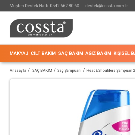
Müşteri Destek Hattı: 0542 662 80 60
destek@cossta.com.tr
MAKYAJ
CİLT BAKIM
SAÇ BAKIM
AĞIZ BAKIM
KİŞİSEL 
Anasayfa
SAÇ BAKIM
Saç Şampuanı
Head&Shoulders Şampuan 2'