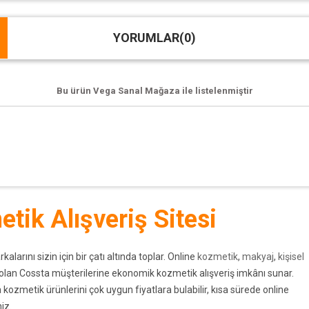
YORUMLAR
(0)
Bu ürün
Vega Sanal Mağaza
ile listelenmiştir
tik Alışveriş Sitesi
rını sizin için bir çatı altında toplar. Online
kozmetik
,
makyaj
,
kişisel
i olan Cossta müşterilerine ekonomik kozmetik alışveriş imkânı sunar.
kozmetik ürünlerini çok uygun fiyatlara bulabilir, kısa sürede online
iz.