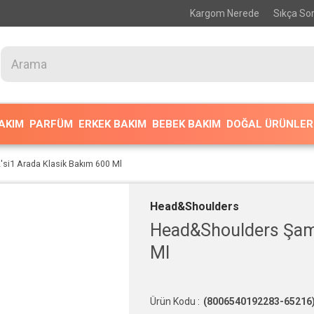
Kargom Nerede
Sıkça Sor
BAKIM
PARFÜM
ERKEK BAKIM
BEBEK BAKIM
DOĞAL ÜRÜNLER
si1 Arada Klasik Bakım 600 Ml
Head&Shoulders
Head&Shoulders Şamp
Ml
(8006540192283-65216