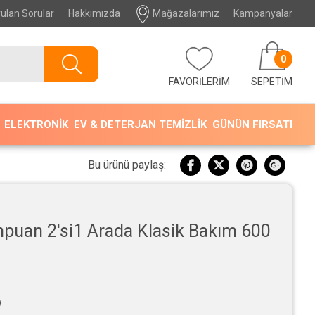
ulan Sorular
Hakkımızda
Mağazalarımız
Kampanyalar
0
FAVORİLERİM
SEPETIM
ELEKTRONİK
EV & DETERJAN TEMİZLİK
GÜNÜN FIRSATI
Bu ürünü paylaş:
uan 2'si1 Arada Klasik Bakım 600
)