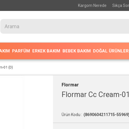
Kargom Nerede
Sıkça Sor
BAKIM
PARFÜM
ERKEK BAKIM
BEBEK BAKIM
DOĞAL ÜRÜNLER
m-01 (D)
Flormar
Flormar Cc Cream-01
(8690604211715-55969