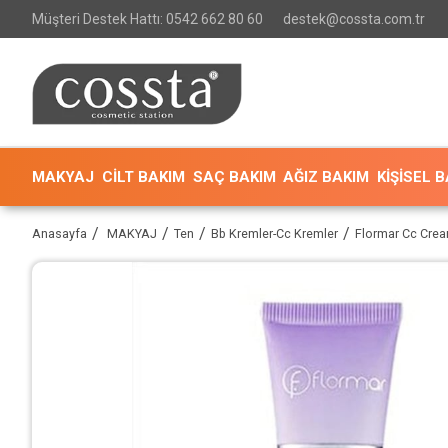
Müşteri Destek Hattı: 0542 662 80 60
destek@cossta.com.tr
MAKYAJ
CİLT BAKIM
SAÇ BAKIM
AĞIZ BAKIM
KİŞİSEL 
Anasayfa
MAKYAJ
Ten
Bb Kremler-Cc Kremler
Flormar Cc Crea