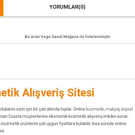
YORUMLAR
(0)
Bu ürün
Vega Sanal Mağaza
ile listelenmiştir
tik Alışveriş Sitesi
rını sizin için bir çatı altında toplar. Online
kozmetik
,
makyaj
,
kişisel
i olan Cossta müşterilerine ekonomik kozmetik alışveriş imkânı sunar.
kozmetik ürünlerini çok uygun fiyatlara bulabilir, kısa sürede online
iz.