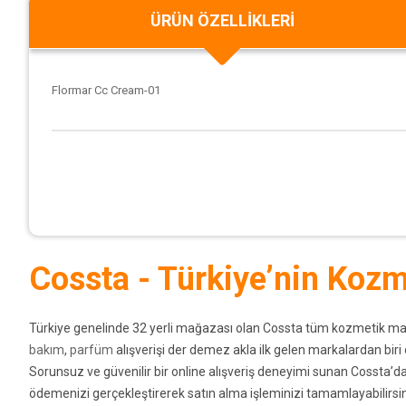
ÜRÜN ÖZELLIKLERI
Flormar Cc Cream-01
Cossta - Türkiye’nin Kozme
Türkiye genelinde 32 yerli mağazası olan Cossta tüm kozmetik markala
bakım
,
parfüm
alışverişi der demez akla ilk gelen markalardan bir
Sorunsuz ve güvenilir bir online alışveriş deneyimi sunan Cossta’da 
ödemenizi gerçekleştirerek satın alma işleminizi tamamlayabilirsin