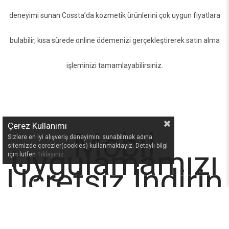
deneyimi sunan Cossta’da kozmetik ürünlerini çok uygun fiyatlara
bulabilir, kısa sürede online ödemenizi gerçekleştirerek satın alma
işleminizi tamamlayabilirsiniz.
Çerez Kullanımı
Mobil
Sizlere en iyi alışveriş deneyimini sunabilmek adına
sitemizde çerezler(cookies) kullanmaktayız. Detaylı bilgi
Uygulamamızı
için lütfen
Tıklayınız.
Ücretsiz İndirin
Binlerce kozmetik
ürünün bir arada